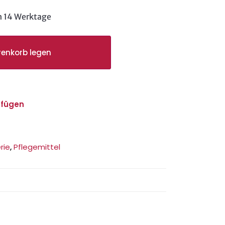
h 14 Werktage
renkorb legen
ufügen
erie
,
Pflegemittel