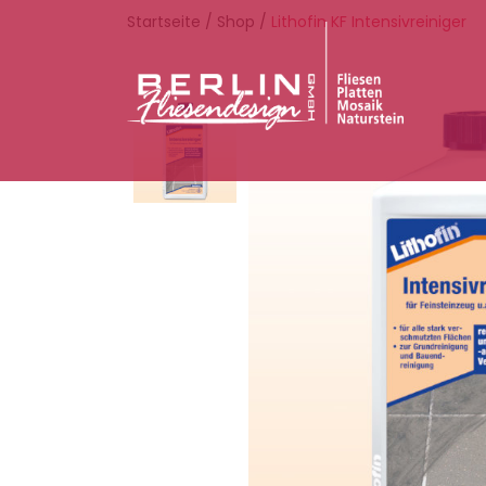
Startseite
/
Shop
/
Lithofin KF Intensivreiniger