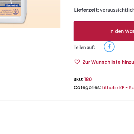
Intensivreiniger
quantity
Lieferzeit:
voraussichtlic
In den Wa
Teilen auf:
Zur Wunschliste hinz
SKU:
180
Categories:
Lithofin KF - S