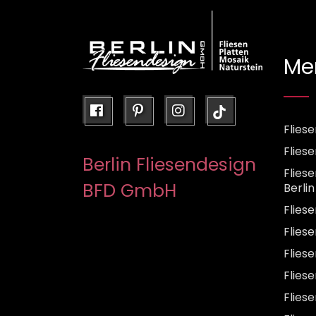
Me
facebook
pinterest
instagram
Fliese
Flies
Berlin Fliesendesign
Flies
BFD GmbH
Berlin
Flies
Fliese
Flies
Flies
Flies