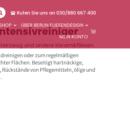
Rufen Sie uns an 030/880 667 400
-SHOP
ÜBER BERLIN FLIESENDESIGN
 Intensivreiniger
MEIN KONTO
steinzeug und andere Keramikfliesen.
ndreinigen oder zum regelmäßigen
hter Flächen. Beseitigt hartnäckige,
 Rückstände von Pflegemitteln, ölige und
.