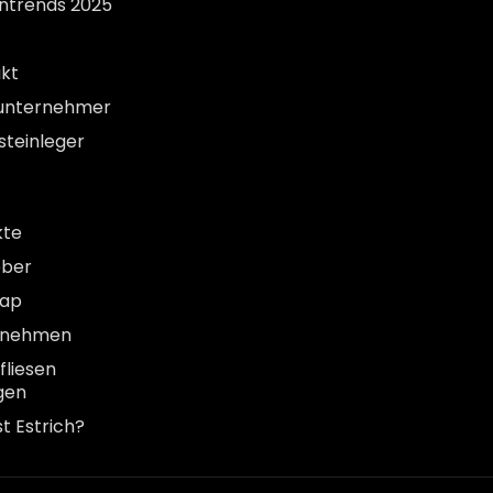
entrends 2025
kt
unternehmer
steinleger
kte
eber
map
rnehmen
liesen
gen
st Estrich?