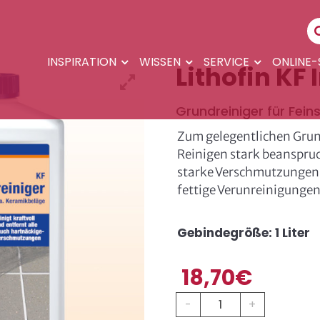
INSPIRATION
WISSEN
SERVICE
ONLINE
Lithofin KF
Grundreiniger für Fein
Zum gelegentlichen Gru
Reinigen stark beanspruc
starke Verschmutzungen,
fettige Verunreinigungen
Gebindegröße: 1 Liter
18,70
€
Lithofin
-
+
KF