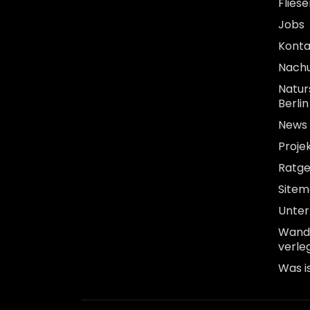
Flies
Jobs
Konta
Nach
Natur
Berlin
News
Proje
Ratg
Site
Unte
Wandf
verle
Was i