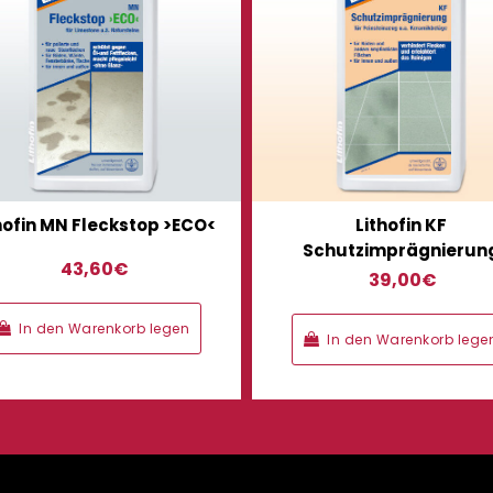
hofin MN Fleckstop >ECO<
Lithofin KF
Schutzimprägnierun
43,60
€
39,00
€
In den Warenkorb legen
In den Warenkorb lege