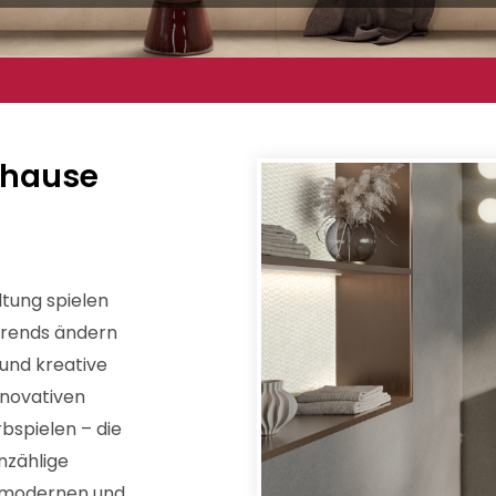
Zuhause
tung spielen
 Trends ändern
 und kreative
nnovativen
rbspielen – die
nzählige
 modernen und