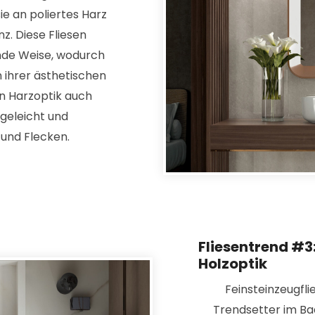
e an poliertes Harz
z. Diese Fliesen
ende Weise, wodurch
 ihrer ästhetischen
in Harzoptik auch
egeleicht und
und Flecken.
Fliesentrend #3:
Holzoptik
Feinsteinzeugfli
Trendsetter im Ba