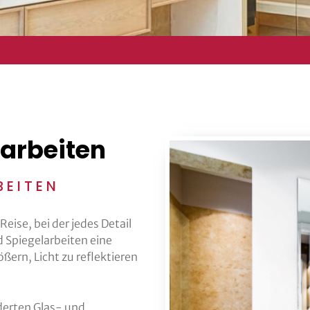
larbeiten
BEITEN
Reise, bei der jedes Detail
d Spiegelarbeiten eine
ern, Licht zu reflektieren
derten Glas- und