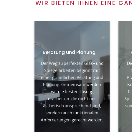
WIR BIETEN IHNEN EINE G
Beratung und Planung
Der Weg zu perfekten Glas- und
Di
Erfahren Sie mehr zum Thema
Erf
Spiegelarbeiten beginnt mit
Glas- und Spiegelarbeiten
einer gründlichen Beratung und
Pr
Planung. Gemeinsam werden
Kö
Kostenlos beraten lassen
wir die besten Lösung
Pa
erarbeiten, die nicht nur
Spi
ästhetisch ansprechend sind,
son
sondern auch funktionalen
Anforderungen gerecht werden.