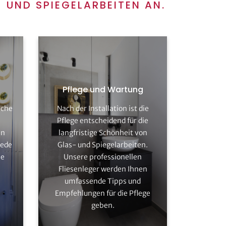
 UND SPIEGELARBEITEN AN.
Pflege und Wartung
sche
Nach der Installation ist die
hema
Erfahren Sie mehr zum Thema
e
Pflege entscheidend für die
n
Glas- und Spiegelarbeiten
en
langfristige Schönheit von
jede
Glas- und Spiegelarbeiten.
n
Kostenlos beraten lassen
le
Unsere professionellen
Fliesenleger werden Ihnen
umfassende Tipps und
Empfehlungen für die Pflege
geben.