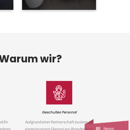
– Warum wir?
Geschultes Personal
d ihr
Aufgrund einer Partnerschaft zu einer alt
News
endung
eingesessenen Glaserei aus Brandenburg