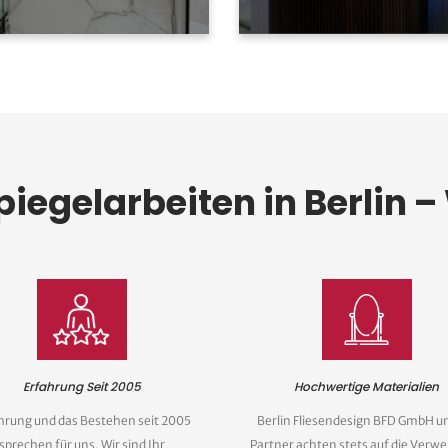
piegelarbeiten in Berlin 
Erfahrung Seit 2005
Hochwertige Materialien
hrung und das Bestehen seit 2005
Berlin Fliesendesign BFD GmbH un
sprechen für uns. Wir sind Ihr
Partner achten stets auf die Verw