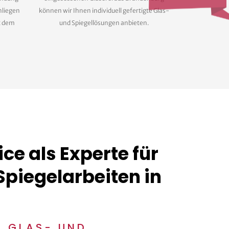
nliegen
können wir Ihnen individuell gefertigte Glas-
it dem
und Spiegellösungen anbieten.
ce als Experte für
Spiegelarbeiten in
 GLAS- UND