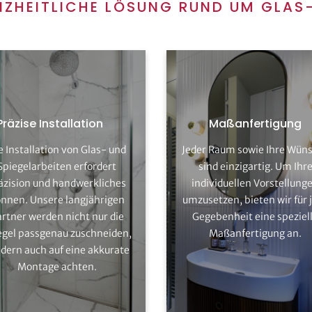
ANZHEITLICHE LÖSUNG RUND UM GLAS-
Präzise Installation
Maßanfertigung
e Installation von Glas- und
Jeder Raum sowie Ihre Wün
ahren Sie mehr zum Thema
Erfahren Sie mehr zum T
Spiegelarbeiten erfordert
sind einzigartig. Um Ihr
Glas- und Spiegelarbeiten
Glas- und Spiegelarbeite
äzision und handwerkliches
individuellen Vorstellung
nnen. Unsere langjährigen
umzusetzen, bieten wir für 
Kostenlos beraten lassen
Kostenlos beraten lasse
rtner werden nicht nur die
Gegebenheit eine speziel
egel passgenau zuschneiden,
Maßanfertigung an.
dern auch auf eine akkurate
Montage achten.