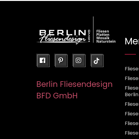
Me
facebook
pinterest
instagram
Fliese
Flies
Berlin Fliesendesign
Flies
BFD GmbH
Berlin
Flies
Fliese
Flies
Flies