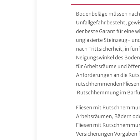
Bodenbeläge müssen nach 
Unfallgefahr besteht, gew
der beste Garant für eine 
unglasierte Steinzeug- und
nach Trittsicherheit, in fün
Neigungswinkel des Bodens,
für Arbeitsräume und öffen
Anforderungen an die Ruts
rutschhemmenden Fliesen 
Rutschhemmung im Barfußb
Fliesen mit Rutschhemmung 
Arbeitsräumen, Bädern ode
Fliesen mit Rutschhemmung
Versicherungen Vorgaben f