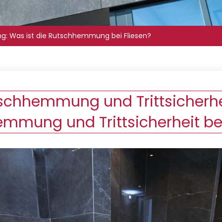
g: Was ist die Rutschhemmung bei Fliesen?
tschhemmung und Trittsicherhei
mmung und Trittsicherheit bei