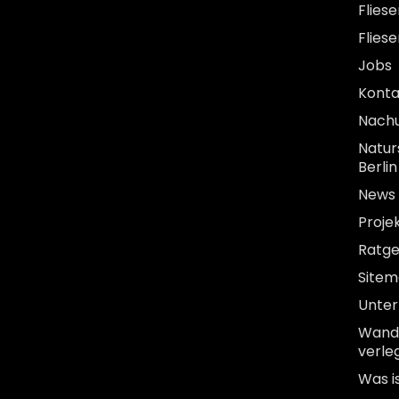
Flies
Flies
Jobs
Konta
Nach
Natur
Berlin
News
Proje
Ratg
Site
Unte
Wandf
verle
Was i