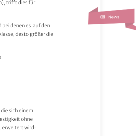
trifft dies für
News
 bei denen es auf den
lasse, desto größer die
e
die sich einem
estigkeit ohne
erweitert wird: