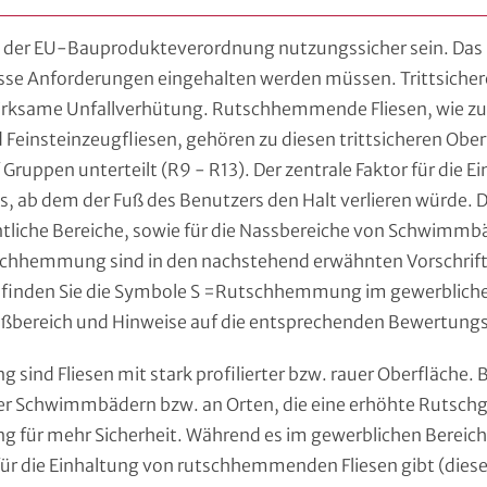
der EU-Bauprodukteverordnung nutzungssicher sein. Das 
isse Anforderungen eingehalten werden müssen. Trittsicher
wirksame Unfallverhütung. Rutschhemmende Fliesen, wie zum
 Feinsteinzeugfliesen, gehören zu diesen trittsicheren Obe
f Gruppen unterteilt (R9 - R13). Der zentrale Faktor für die Ei
 ab dem der Fuß des Benutzers den Halt verlieren würde. Die
tliche Bereiche, sowie für die Nassbereiche von Schwimmbä
chhemmung sind in den nachstehend erwähnten Vorschrifte
finden Sie die Symbole S =Rutschhemmung im gewerblichen
ereich und Hinweise auf die entsprechenden Bewertung
sind Fliesen mit stark profilierter bzw. rauer Oberfläche. 
r Schwimmbädern bzw. an Orten, die eine erhöhte Rutschg
 für mehr Sicherheit. Während es im gewerblichen Bereich
ür die Einhaltung von rutschhemmenden Fliesen gibt (dies