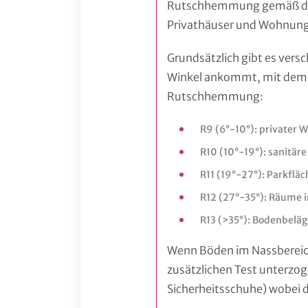
Rutschhemmung gemäß der B
Privathäuser und Wohnunge
Grundsätzlich gibt es vers
Winkel ankommt, mit dem di
Rutschhemmung:
R9 (6°-10°): privater 
R10 (10°-19°): sanitä
R11 (19°-27°): Parkflä
R12 (27°-35°): Räume i
R13 (>35°): Bodenbeläg
Wenn Böden im Nassbereich
zusätzlichen Test unterzo
Sicherheitsschuhe) wobei 