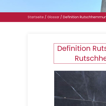
Startseite
/
Glossar
/
Definition Rutschhemmun
Definition Ru
Rutschhe