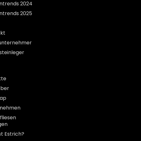
entrends 2024
entrends 2025
kt
unternehmer
steinleger
kte
eber
map
rnehmen
liesen
gen
st Estrich?