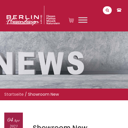
Startseite
/
Showroom New
04
Apr
Showroom New
2023