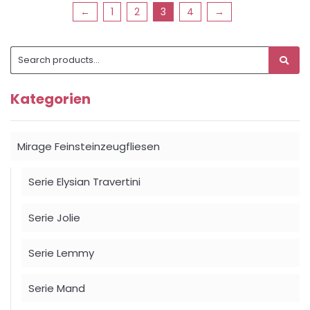
←
1
2
3
4
→
Search
subm
for:
Kategorien
Mirage Feinsteinzeugfliesen
Serie Elysian Travertini
Serie Jolie
Serie Lemmy
Serie Mand