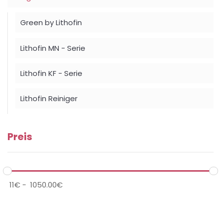
Green by Lithofin
Lithofin MN - Serie
Lithofin KF - Serie
Lithofin Reiniger
Preis
handle
ha
11
€
-
1050.00
€