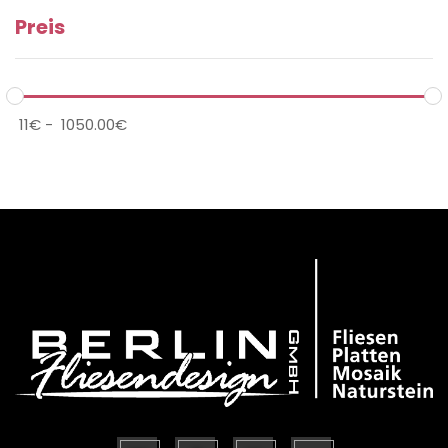
Preis
handle
ha
11
€
-
1050.00
€