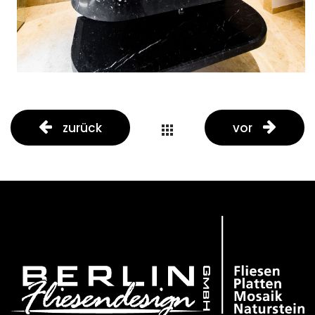
zurück
vor
portfolio
button