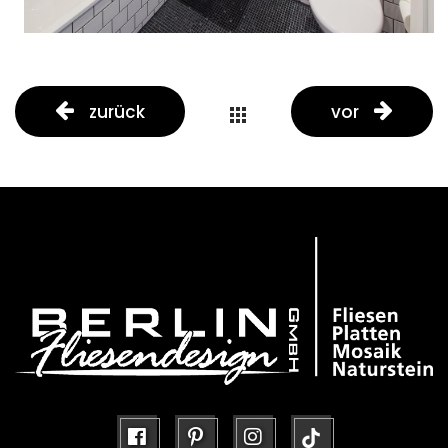
zurück
vor
portfolio
button
facebook
pinterest
instagram