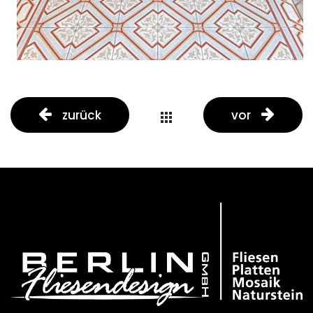
zurück
vor
portfolio
button