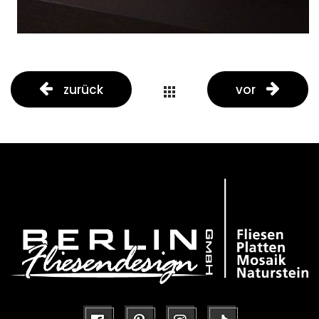
zurück
vor
portfolio
button