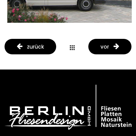
zurück
vor
portfolio
button