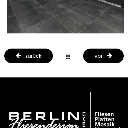
zurück
vor
portfolio
button