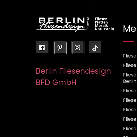
Me
facebook
pinterest
instagram
Fliese
Flies
Berlin Fliesendesign
Flies
BFD GmbH
Berlin
Flies
Fliese
Flies
Flies
Flies