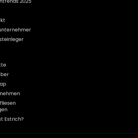
entrends 2025
kt
unternehmer
steinleger
kte
eber
map
rnehmen
liesen
gen
st Estrich?