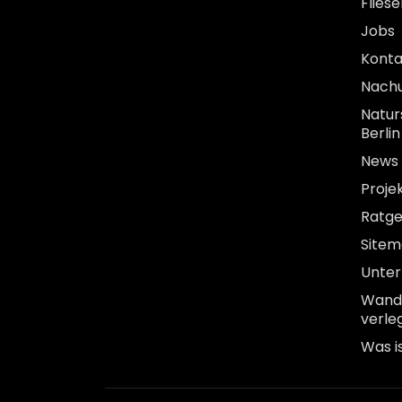
Flies
Jobs
Konta
Nach
Natur
Berlin
News
Proje
Ratg
Site
Unte
Wandf
verle
Was i